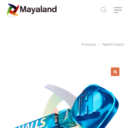
Previous
/
Next Product