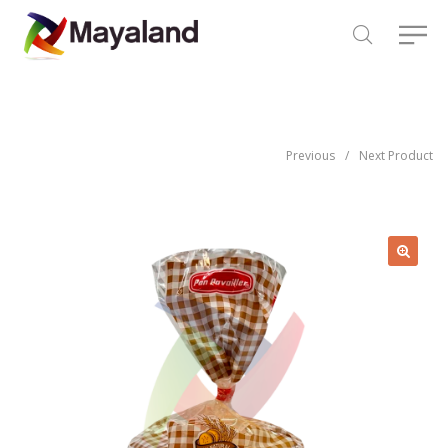
Previous
/
Next Product