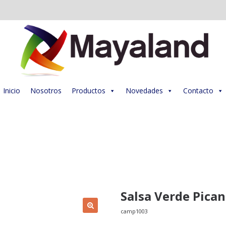
Inicio
Nosotros
Productos
Novedades
Contacto
HOME
>
SHOP
>
ALIMENTOS
>
SALSA VERDE PICANTE CAMPERO 36 X 5 OZ
Salsa Verde Pican
camp1003